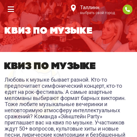
Таллинн
выбрать свой город
КВИЗ ПО МУЗЫКЕ
КВИЗ ПО МУЗЫКЕ
Любовь к музыке бывает разной. Кто-то
предпочитает симфонический концерт, кто-то
едет на рок-фестиваль. А самые азартные
меломаны выбирают формат барных викторин.
Тоже любите музыкальные вечеринки и
неповторимую атмосферу интеллектуальных
сражений? Команда «Эйнштейн Party»
приглашает вас на квиз по музыке. Участников
ждут 50+ вопросов, культовые хиты и новые
песни, лирические композиции и безбашенный