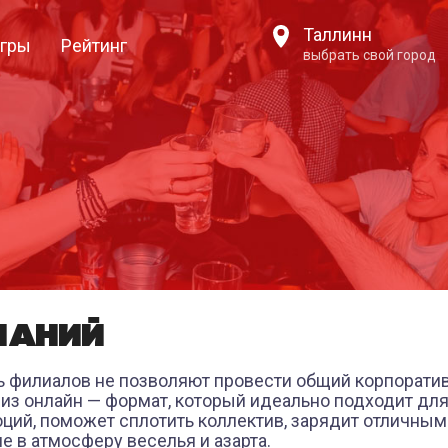
Таллинн
гры
Рейтинг
выбрать свой город
ПАНИЙ
 филиалов не позволяют провести общий корпоратив
з онлайн — формат, который идеально подходит для 
оций, поможет сплотить коллектив, зарядит отличны
 в атмосферу веселья и азарта.